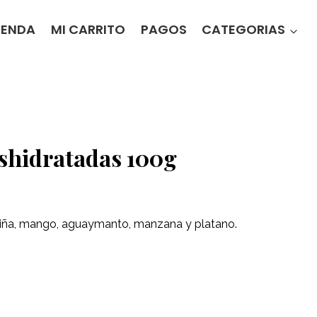
IENDA
MI CARRITO
PAGOS
CATEGORIAS
eshidratadas 100g
 Piña, mango, aguaymanto, manzana y platano.