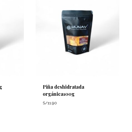
g
Piña deshidratada
orgánica100g
S/
11.90