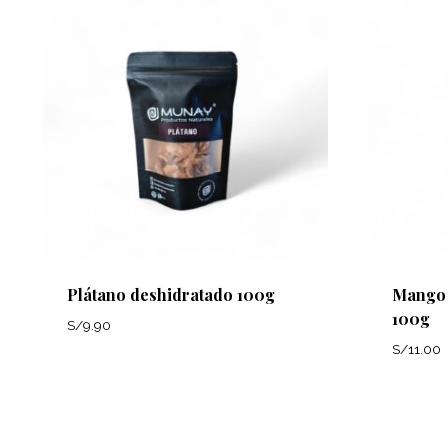
Plátano deshidratado 100g
Mango 
100g
S/
9.90
S/
11.00