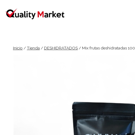
Ir
al
contenido
Inicio
/
Tienda
/
DESHIDRATADOS
/
Mix frutas deshidratadas 10