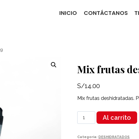
INICIO
CONTÁCTANOS
T
0g
Mix frutas d
S/
14.00
Mix frutas deshidratadas.
Mix
Al carrito
frutas
deshidratadas
100g
Categoría:
DESHIDRATADOS
cantidad