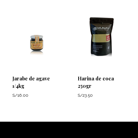
Jarabe de agave
Harina de coca
1/4kg
250gr
S/
16.00
S/
23.50