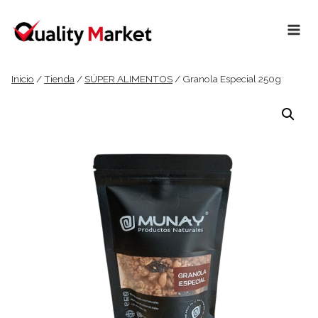
Ir
al
contenido
Inicio
/
Tienda
/
SÚPER ALIMENTOS
/
Granola Especial 250g