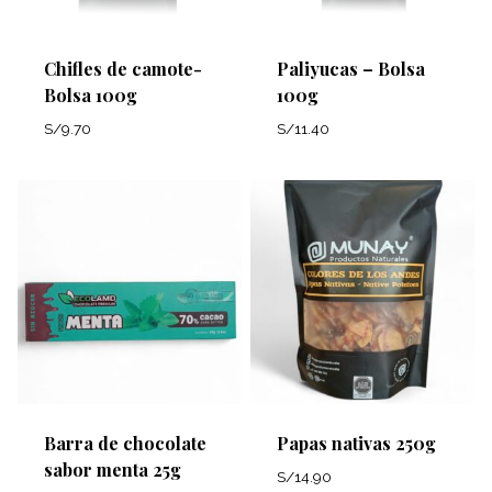
Chifles de camote-
Paliyucas – Bolsa
Bolsa 100g
100g
S/
9.70
S/
11.40
Barra de chocolate
Papas nativas 250g
sabor menta 25g
S/
14.90