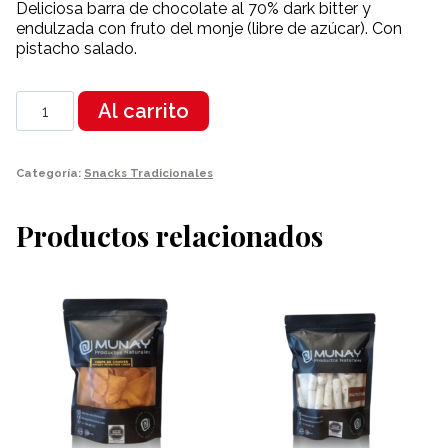
Deliciosa barra de chocolate al 70% dark bitter y
endulzada con fruto del monje (libre de azúcar). Con
pistacho salado.
Barra
Al carrito
de
chocolate
con
Categoría:
Snacks Tradicionales
pistacho
25g
cantidad
Productos relacionados