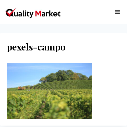
Ir
al
contenido
pexels-campo