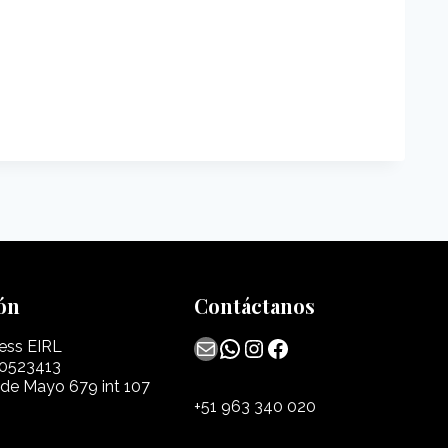
ón
Contáctanos
Mail
WhatsApp
Instagram
Facebook
ess EIRL
0523413
 de Mayo 679 int 107
+51 963 340 020