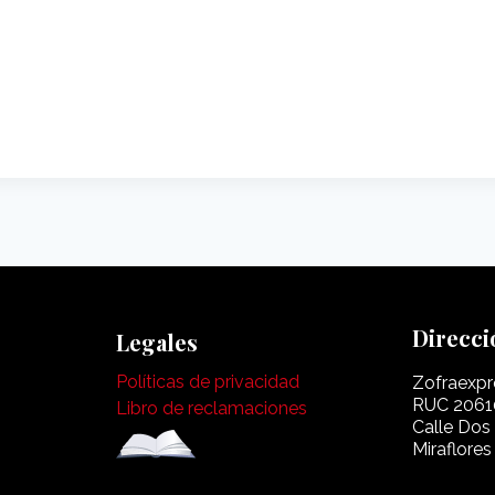
Direcci
Legales
Políticas de privacidad
Zofraexpr
RUC 2061
Libro de reclamaciones
Calle Dos
Miraflores