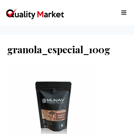
Ir
al
contenido
granola_especial_100g