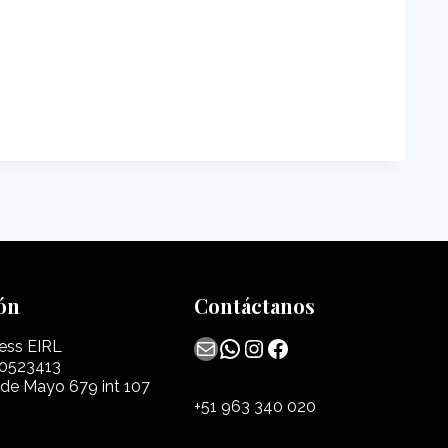
ón
Contáctanos
Mail
WhatsApp
Instagram
Facebook
ess EIRL
0523413
 de Mayo 679 int 107
+51 963 340 020