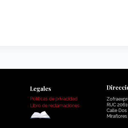
Direcci
Legales
Políticas de privacidad
Zofraexpr
RUC 2061
Libro de reclamaciones
Calle Dos
Miraflores