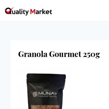
Ir
al
contenido
Granola Gourmet 250g