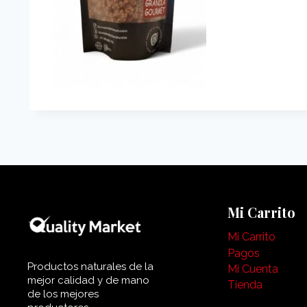
Mi Carrito
Mi Carrito
Pagos
Productos naturales de la
Mi Cuenta
mejor calidad y de mano
Tienda
de los mejores