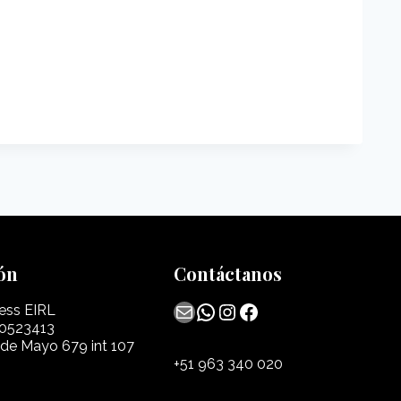
ón
Contáctanos
Mail
WhatsApp
Instagram
Facebook
ess EIRL
0523413
 de Mayo 679 int 107
+51 963 340 020