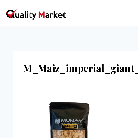
Ir
al
contenido
M_Maiz_imperial_giant