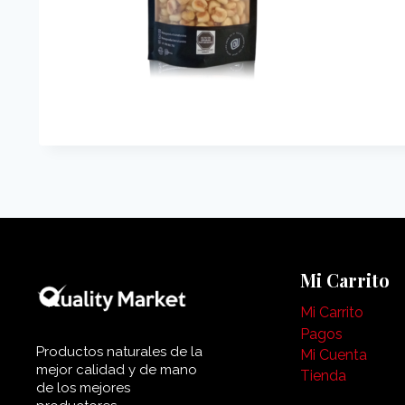
Mi Carrito
Mi Carrito
Pagos
Productos naturales de la
Mi Cuenta
mejor calidad y de mano
Tienda
de los mejores