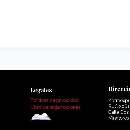
Direcci
Legales
Políticas de privacidad
Zofraexpr
RUC 2061
Libro de reclamaciones
Calle Dos
Miraflores