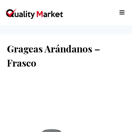
Ir
al
contenido
Grageas Arándanos –
Frasco