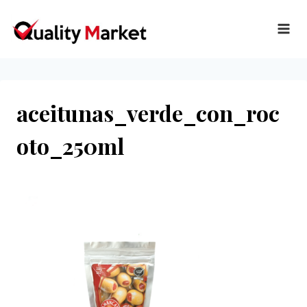
Ir
al
contenido
aceitunas_verde_con_roc
oto_250ml