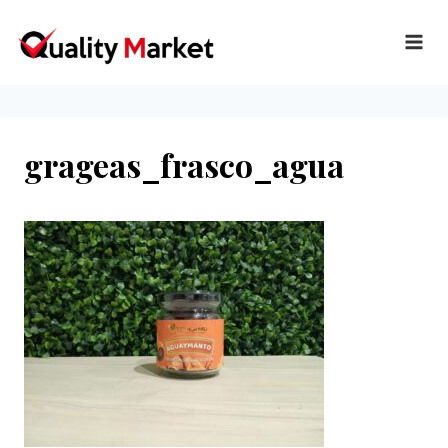
Ir
al
contenido
grageas_frasco_agua